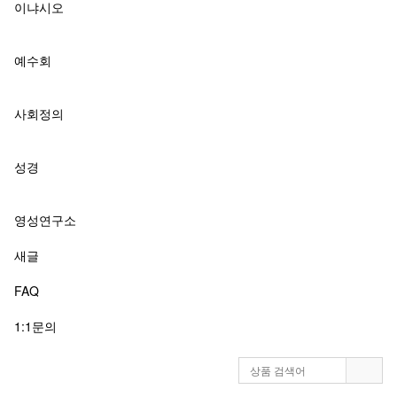
이냐시오
예수회
사회정의
성경
영성연구소
새글
FAQ
1:1문의