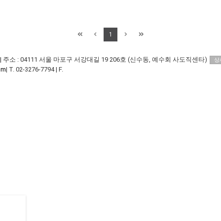
1
|
주소 : 04111 서울 마포구 서강대길 19 206호 (신수동, 예수회 사도직센타)
상
om
|
T. 02-3276-7794
|
F.