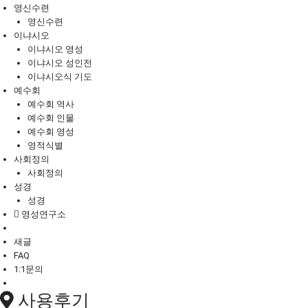
영신수련
영신수련
이냐시오
이냐시오 영성
이냐시오 성인전
이냐시오식 기도
예수회
예수회 역사
예수회 인물
예수회 영성
영적식별
사회정의
사회정의
성경
성경
영성연구소
새글
FAQ
1:1문의
사용후기