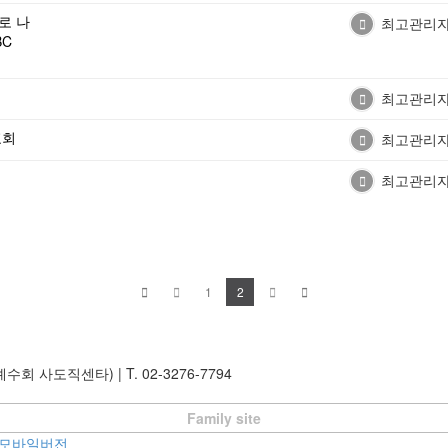
로 나
최고관리
BC
최고관리
표회
최고관리
램
최고관리
1
2
, 예수회 사도직센타)
|
T. 02-3276-7794
Family site
모바일버전