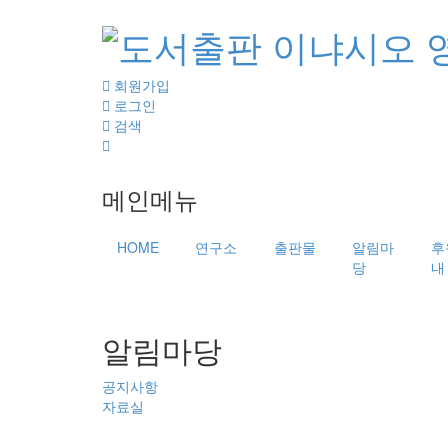
회원가입
로그인
검색
메인메뉴
HOME
연구소
출판물
알림마
후
당
내
알림마당
공지사항
자료실